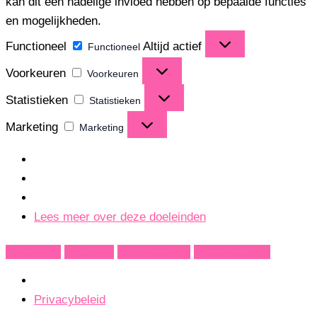
kan dit een nadelige invloed hebben op bepaalde functies
en mogelijkheden.
Functioneel
Altijd actief
Functioneel
Voorkeuren
Voorkeuren
Statistieken
Statistieken
Marketing
Marketing
Lees meer over deze doeleinden
Accepteren
Weigeren
Bekijk Voorkeuren
Voorkeuren Opslaan
Privacybeleid