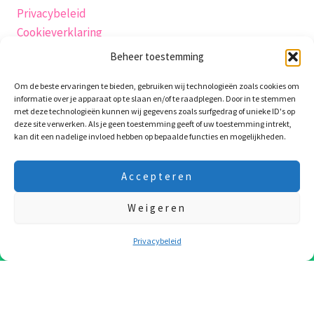
Privacybeleid
Cookieverklaring
Verzending
Beheer toestemming
Herroepingsrecht
Om de beste ervaringen te bieden, gebruiken wij technologieën zoals cookies om
Algemene-voorwaarden
informatie over je apparaat op te slaan en/of te raadplegen. Door in te stemmen
Retourneren
met deze technologieën kunnen wij gegevens zoals surfgedrag of unieke ID's op
deze site verwerken. Als je geen toestemming geeft of uw toestemming intrekt,
Garantie en klachten
kan dit een nadelige invloed hebben op bepaalde functies en mogelijkheden.
klachtenpagina
Contact
Accepteren
productveiligheidsverklaring
Weigeren
10 Augustus t/m 24 Augustus zijn we op vakantie! Laatste
verzenddag is 7e Augustus! Fijne vakantie !!!
Negeren
Privacybeleid
Copyright © 2026 WaxieMaxie
WooCommerce webshop
·
WordPress onderhoud
·
SEO
door PP
Digital