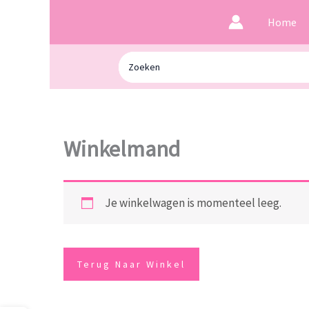
Ga
Home
naar
de
Zoeken
inhoud
naar:
Winkelmand
Je winkelwagen is momenteel leeg.
Terug Naar Winkel