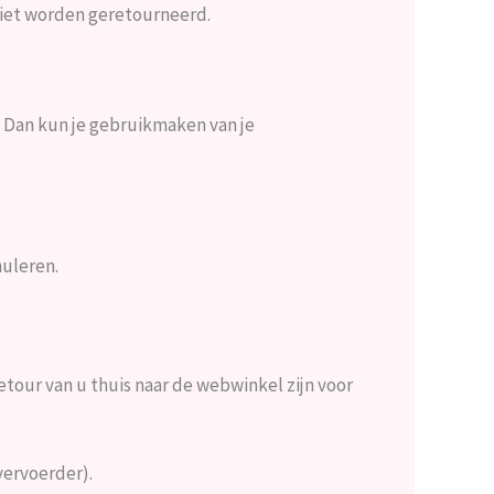
niet worden geretourneerd.
? Dan kun je gebruikmaken van je
uleren.
etour van u thuis naar de webwinkel zijn voor
vervoerder).