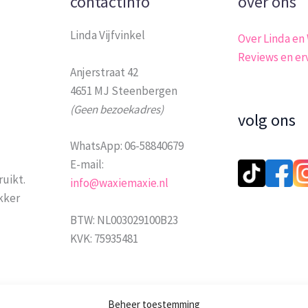
contactinfo
over ons
Linda Vijfvinkel
Over Linda en
Reviews en er
Anjerstraat 42
4651 MJ Steenbergen
(Geen bezoekadres)
volg ons
WhatsApp: 06-58840679
E-mail:
ruikt.
info@waxiemaxie.nl
ekker
BTW: NL003029100B23
KVK: 75935481
Beheer toestemming