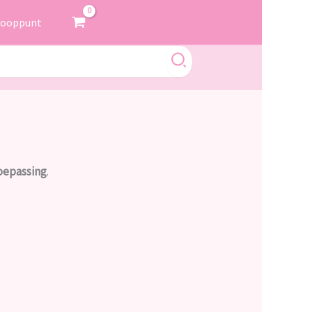
kooppunt
toepassing
.