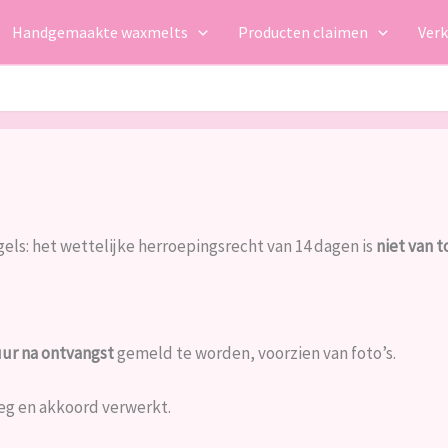
Handgemaakte waxmelts
Producten claimen
Ver
els: het wettelijke herroepingsrecht van 14 dagen is
niet van 
uur na ontvangst
gemeld te worden, voorzien van foto’s.
eg en akkoord verwerkt.