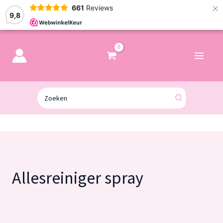
×
661
Reviews
9,8
Zoeken
naar:
Allesreiniger spray