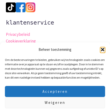
klantenservice
Privacybeleid
Cookieverklaring
Verzending
Beheer toestemming
Herroepingsrecht
Om de beste ervaringen te bieden, gebruiken wij technologieën zoals cookies om
Algemene-voorwaarden
informatie over je apparaat op te slaan en/of te raadplegen. Door in te stemmen
Retourneren
met deze technologieën kunnen wij gegevens zoals surfgedrag of unieke ID's op
deze site verwerken. Als je geen toestemming geeft of uw toestemming intrekt,
Garantie en klachten
kan dit een nadelige invloed hebben op bepaalde functies en mogelijkheden.
klachtenpagina
Contact
Accepteren
productveiligheidsverklaring
Weigeren
10 Augustus t/m 24 Augustus zijn we op vakantie! Laatste