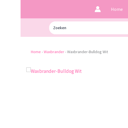
Ga
Home
naar
de
Zoeken
inhoud
naar:
Home
-
Waxbrander
-
Waxbrander-Bulldog Wit