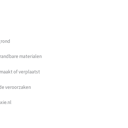
grond
brandbare materialen
nmaakt of verplaatst
ade veroorzaken
xie.nl