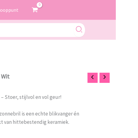
kooppunt
 Wit
 Stoer, stijlvol en vol geur!
onnebril is een echte blikvanger én
t van hittebestendig keramiek.