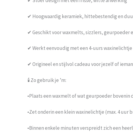
✔ Stoer design met een frisse, witte afwerking
✔ Hoogwaardig keramiek, hittebestendig en du
✔ Geschikt voor waxmelts, sizzlers, geurpoeder 
✔ Werkt eenvoudig met een 4-uurs waxinelichtje
✔ Origineel en stijlvol cadeau voor jezelf of iema
🕯️ Zo gebruik je ’m:
•Plaats een waxmelt of wat geurpoeder bovenin 
•Zet onderin een klein waxinelichtje (max. 4 uur b
•Binnen enkele minuten verspreidt zich een heerli