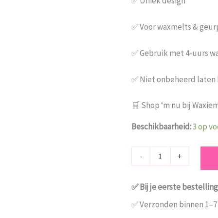
✅ Uniek design
✅ Voor waxmelts & geu
✅ Gebruik met 4-uurs wa
✅ Niet onbeheerd laten
🛒 Shop ‘m nu bij Waxiem
Beschikbaarheid:
3 op v
-
+
✅ Bij je eerste bestell
✅ Verzonden binnen 1–