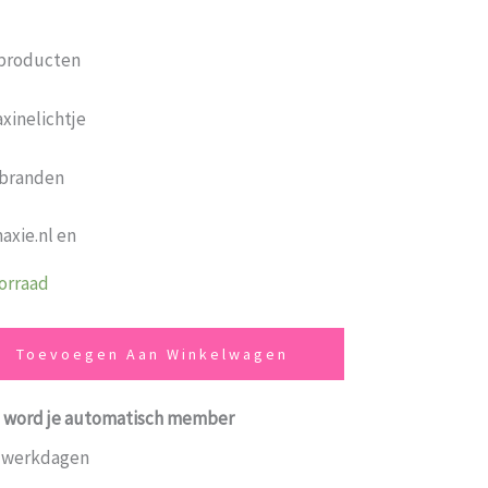
rproducten
xinelichtje
 branden
axie.nl en
oorraad
Toevoegen Aan Winkelwagen
ing word je automatisch member
7 werkdagen