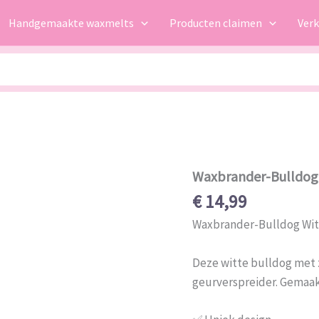
Handgemaakte waxmelts
Producten claimen
Ver
Waxbrander-Bulldog
Waxbrander-
Bulldog
€
14,99
Wit
aantal
Waxbrander-Bulldog Wit –
Deze witte bulldog met z
geurverspreider. Gemaak