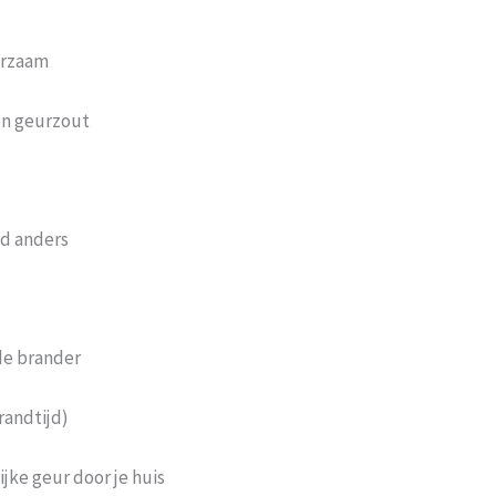
urzaam
en geurzout
nd anders
de brander
randtijd)
jke geur door je huis