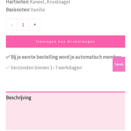
Hartnoten:
Kaneel, Kruidnagel
Basisnoten:
Vanille
-
+
Toevoegen Aan Winkelwagen
✅ Bij je eerste bestelling word je automatisch member
Sterk
✅ Verzonden binnen 1–7 werkdagen
Beschrijving
Aanvullende informatie
Beoordelingen (2)