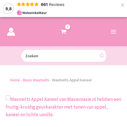
×
661
Reviews
9,8
Zoeken
naar:
Home
-
Basis Waxmelts
-
Waxmelts Appel kaneel
Waxmelts
Appel
kaneel
aantal