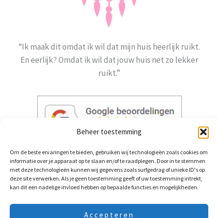
“Ik maak dit omdat ik wil dat mijn huis heerlijk ruikt.
En eerlijk? Omdat ik wil dat jouw huis net zo lekker
ruikt.”
Beheer toestemming
Om de beste ervaringen te bieden, gebruiken wij technologieën zoals cookies om
informatie over je apparaat op te slaan en/of te raadplegen. Door in te stemmen
contactinfo
met deze technologieën kunnen wij gegevens zoals surfgedrag of unieke ID's op
deze site verwerken. Als je geen toestemming geeft of uw toestemming intrekt,
Linda Vijfvinkel
kan dit een nadelige invloed hebben op bepaalde functies en mogelijkheden.
Anjerstraat 42
Accepteren