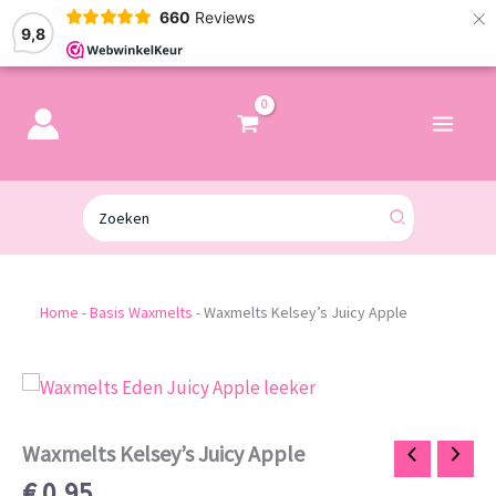
×
660
Reviews
9,8
Zoeken
naar:
Home
-
Basis Waxmelts
-
Waxmelts Kelsey’s Juicy Apple
Waxmelts
Kelsey’s
Juicy
Apple
Waxmelts Kelsey’s Juicy Apple
aantal
€
0,95