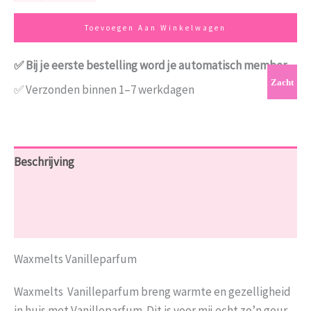
Toevoegen Aan Winkelwagen
✅ Bij je eerste bestelling word je automatisch member
Zacht
✅ Verzonden binnen 1–7 werkdagen
Beschrijving
Aanvullende informatie
Beoordelingen (0)
Waxmelts Vanilleparfum
Waxmelts Vanilleparfum breng warmte en gezelligheid
in huis met Vanilleparfum. Dit is voor mij echt zo’n geur