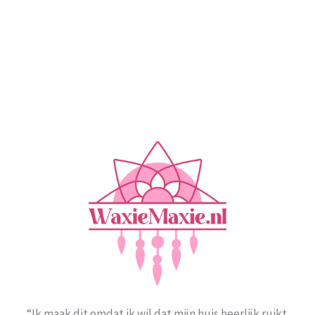
“Ik maak dit omdat ik wil dat mijn huis heerlijk ruikt.