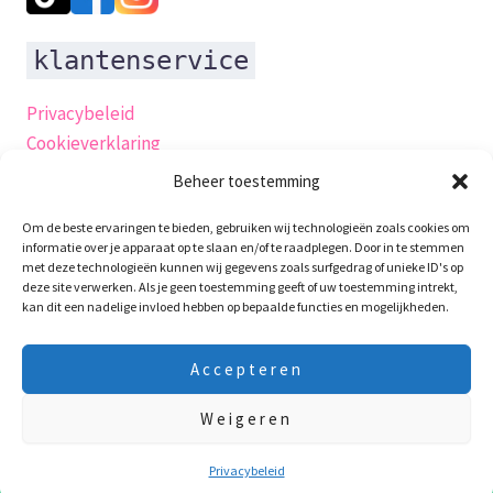
klantenservice
Privacybeleid
Cookieverklaring
Verzending
Beheer toestemming
Herroepingsrecht
Om de beste ervaringen te bieden, gebruiken wij technologieën zoals cookies om
Algemene-voorwaarden
informatie over je apparaat op te slaan en/of te raadplegen. Door in te stemmen
Retourneren
met deze technologieën kunnen wij gegevens zoals surfgedrag of unieke ID's op
deze site verwerken. Als je geen toestemming geeft of uw toestemming intrekt,
Garantie en klachten
kan dit een nadelige invloed hebben op bepaalde functies en mogelijkheden.
klachtenpagina
Contact
Accepteren
productveiligheidsverklaring
Weigeren
10 Augustus t/m 24 Augustus zijn we op vakantie! Laatste
verzenddag is 7e Augustus! Fijne vakantie !!!
Negeren
Privacybeleid
Copyright © 2026 WaxieMaxie