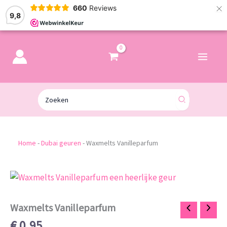
×
660
Reviews
9,8
Zoeken
naar:
Home
-
Dubai geuren
-
Waxmelts Vanilleparfum
Waxmelts
Vanilleparfum
aantal
Waxmelts Vanilleparfum
€
0,95