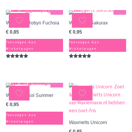
Sterk
Zacht
Waxmelts Robyn Fuchsia
Waxmelts Sakurax
€
0,85
€
0,95
Toevoegen Aan
Toevoegen Aan
Winkelwagen
Winkelwagen
Gewaardeerd
Gewaardeerd
5.00
5.00
uit 5
uit 5
Zacht
Waxmelts Sol Summer
€
0,95
Toevoegen Aan
Winkelwagen
Waxmelts Unicorn
€
0,85