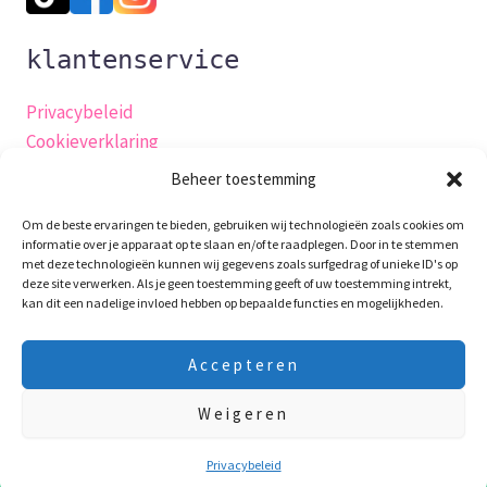
klantenservice
Privacybeleid
Cookieverklaring
Verzending
Beheer toestemming
Herroepingsrecht
Om de beste ervaringen te bieden, gebruiken wij technologieën zoals cookies om
Algemene-voorwaarden
informatie over je apparaat op te slaan en/of te raadplegen. Door in te stemmen
Retourneren
met deze technologieën kunnen wij gegevens zoals surfgedrag of unieke ID's op
deze site verwerken. Als je geen toestemming geeft of uw toestemming intrekt,
Garantie en klachten
kan dit een nadelige invloed hebben op bepaalde functies en mogelijkheden.
klachtenpagina
Contact
Accepteren
productveiligheidsverklaring
Weigeren
10 Augustus t/m 24 Augustus zijn we op vakantie! Laatste
verzenddag is 7e Augustus! Fijne vakantie !!!
Negeren
Privacybeleid
Copyright © 2026 WaxieMaxie