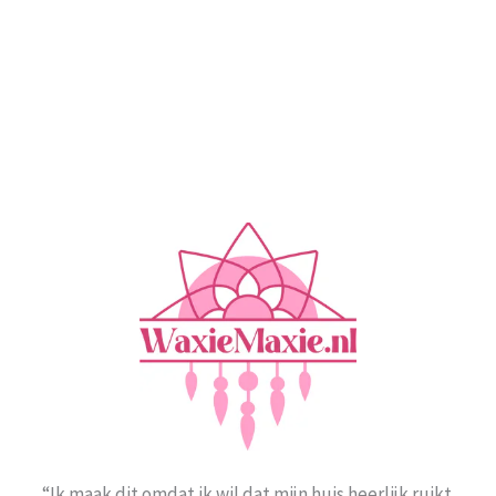
“Ik maak dit omdat ik wil dat mijn huis heerlijk ruikt.