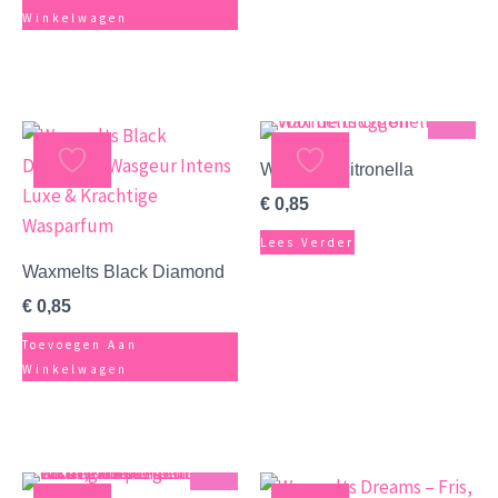
Winkelwagen
NIET OP VOORRAAD
Sterk
Waxmelts citronella
€
0,85
Lees Verder
Waxmelts Black Diamond
€
0,85
Toevoegen Aan
Winkelwagen
Sterk