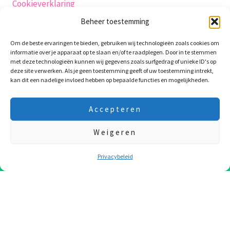
Cookieverklaring
Verzending
Beheer toestemming
Herroepingsrecht
Om de beste ervaringen te bieden, gebruiken wij technologieën zoals cookies om
Algemene-voorwaarden
informatie over je apparaat op te slaan en/of te raadplegen. Door in te stemmen
Retourneren
met deze technologieën kunnen wij gegevens zoals surfgedrag of unieke ID's op
deze site verwerken. Als je geen toestemming geeft of uw toestemming intrekt,
Garantie en klachten
kan dit een nadelige invloed hebben op bepaalde functies en mogelijkheden.
klachtenpagina
Contact
Accepteren
productveiligheidsverklaring
Weigeren
10 Augustus t/m 24 Augustus zijn we op vakantie! Laatste
verzenddag is 7e Augustus! Fijne vakantie !!!
Negeren
Privacybeleid
Copyright © 2026 WaxieMaxie
WooCommerce webshop
·
WordPress onderhoud
·
SEO
door PP
Digital