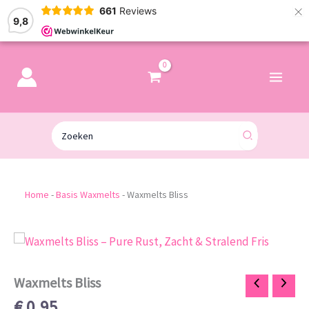
×
661
Reviews
9,8
Zoeken
naar:
Home
-
Basis Waxmelts
-
Waxmelts Bliss
Waxmelts
Bliss
aantal
Waxmelts Bliss
€
0,95