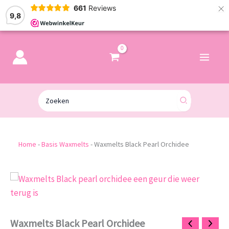
×
661
Reviews
9,8
Zoeken
naar:
Home
-
Basis Waxmelts
-
Waxmelts Black Pearl Orchidee
Waxmelts
Black
Pearl
Orchidee
aantal
Waxmelts Black Pearl Orchidee