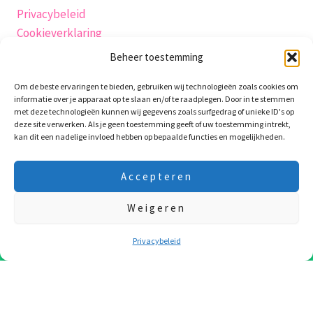
Privacybeleid
Cookieverklaring
Verzending
Beheer toestemming
Herroepingsrecht
Om de beste ervaringen te bieden, gebruiken wij technologieën zoals cookies om
Algemene-voorwaarden
informatie over je apparaat op te slaan en/of te raadplegen. Door in te stemmen
Retourneren
met deze technologieën kunnen wij gegevens zoals surfgedrag of unieke ID's op
deze site verwerken. Als je geen toestemming geeft of uw toestemming intrekt,
Garantie en klachten
kan dit een nadelige invloed hebben op bepaalde functies en mogelijkheden.
klachtenpagina
Contact
Accepteren
productveiligheidsverklaring
Weigeren
10 Augustus t/m 24 Augustus zijn we op vakantie! Laatste
verzenddag is 7e Augustus! Fijne vakantie !!!
Negeren
Privacybeleid
Copyright © 2026 WaxieMaxie
WooCommerce webshop
·
WordPress onderhoud
·
SEO
door PP
Digital