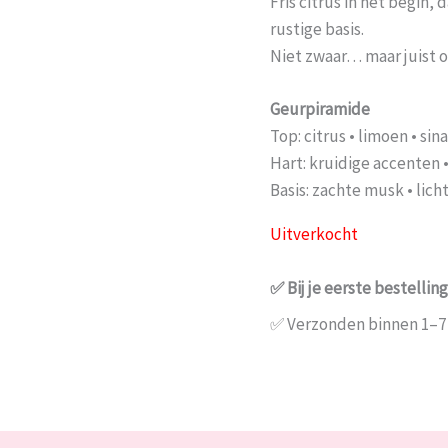
Fris citrus in het begin,
rustige basis.
Niet zwaar… maar juist 
Geurpiramide
Top: citrus • limoen • si
Hart: kruidige accenten 
Basis: zachte musk • lic
Uitverkocht
✅ Bij je eerste bestell
✅ Verzonden binnen 1–