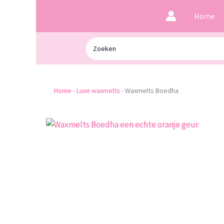
Ga
Home
naar
de
Zoeken
inhoud
naar:
Home
-
Luxe waxmelts
-
Waxmelts Boedha