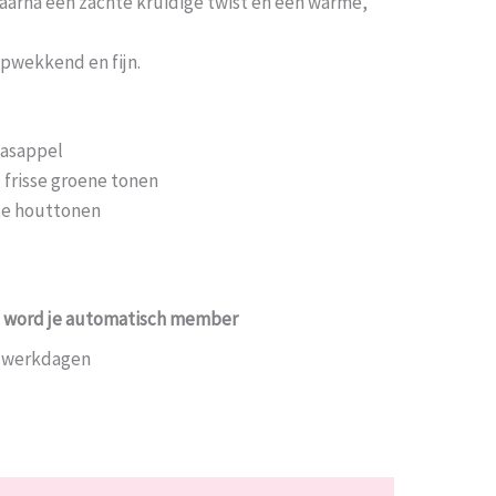
 daarna een zachte kruidige twist en een warme,
opwekkend en fijn.
naasappel
• frisse groene tonen
hte houttonen
ing word je automatisch member
7 werkdagen