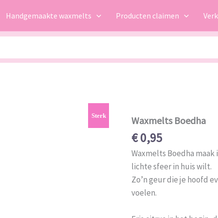
Handgemaakte waxmelts
Producten claimen
Ver
Sterk
Waxmelts Boedha
€
0,95
Waxmelts Boedha maak i
lichte sfeer in huis wilt.
Zo’n geur die je hoofd ev
voelen.