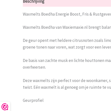
Beschrijving
Aanvullende informatie
Beoorde
Waxmelts Boedha Energie Boost, Fris & Rustgeve
Waxmelts Boedha van Waxiemaxie.nl brengt balans in
De geur opent met heldere citrusnoten zoals limoen
groene tonen naar voren, wat zorgt voor een leven
De basis van zachte musk en lichte houttonen maak
overheersen.
Deze waxmelts zijn perfect voor de woonkamer, s
twist. Eén waxmelt is al genoeg om je ruimte te vu
Geurprofiel