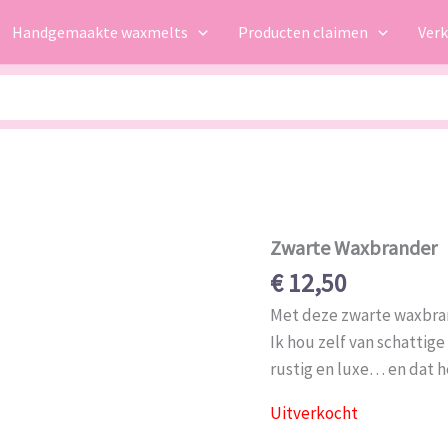
Handgemaakte waxmelts
Producten claimen
Ver
Zwarte Waxbrander
€
12,50
Met deze zwarte waxbrande
Ik hou zelf van schattige
rustig en luxe… en dat h
Uitverkocht