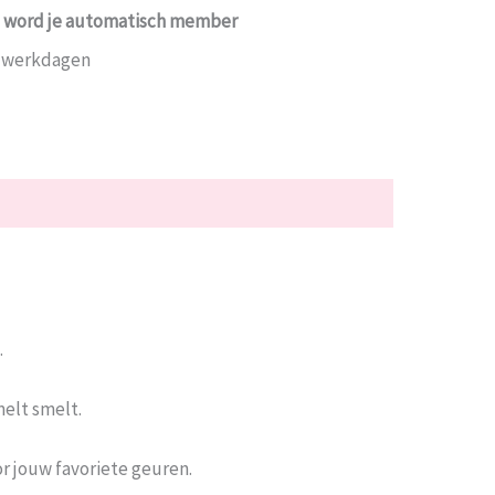
ing word je automatisch member
7 werkdagen
.
melt smelt.
oor jouw favoriete geuren.