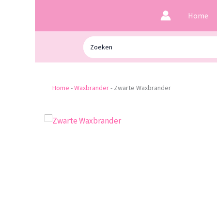
Ga
Home
naar
de
Zoeken
inhoud
naar:
Home
-
Waxbrander
-
Zwarte Waxbrander