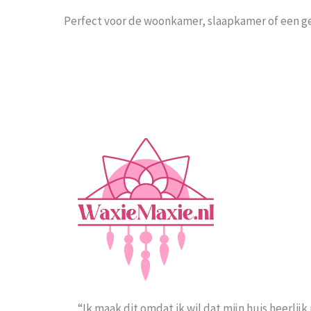
Perfect voor de woonkamer, slaapkamer of een ge
“Ik maak dit omdat ik wil dat mijn huis heerlijk 